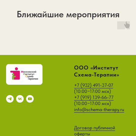
Ближайшие мероприятия
ООО «Институт
Схема-Терапии»
+7 (932) 491-37-07
(
10:00−17:00 мск)
+7 (919) 139-66-77
(
10:00−17:00 мск)
info@schema-therapy.ru
Договор публичной
оферты