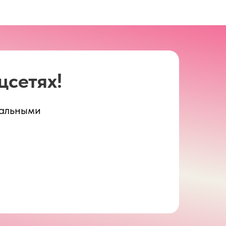
цсетях!
уальными