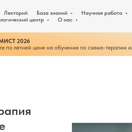
Лекторий
База знаний
Научная работа
логический центр
О нас
 МИСТ 2026
ите по летней цене на обучение по схема-терапии 
рапия
е