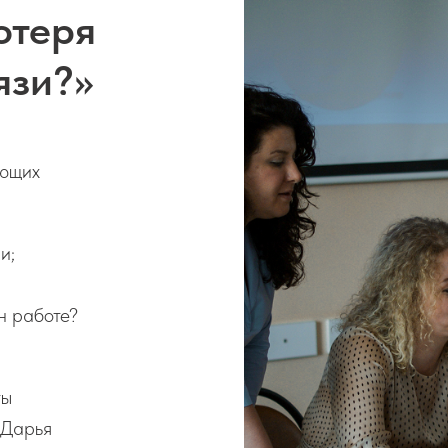
отеря
язи?»
ающих
и;
н работе?
ты
 Дарья