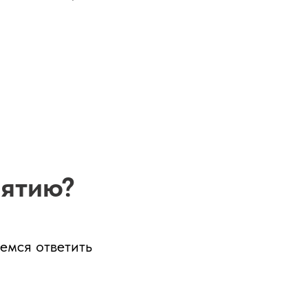
иятию?
емся ответить