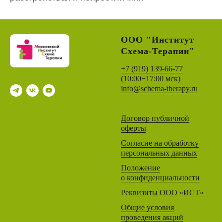
ООО "Институт
Схема-Терапии"
+7 (919) 139-66-77
(
10:00−17:00 мск)
info@schema-therapy.ru
Договор публичной
оферты
Согласие на обработку
персональных данных
Положение
о конфиденциальности
Реквизиты ООО «ИСТ»
Общие условия
проведения акций